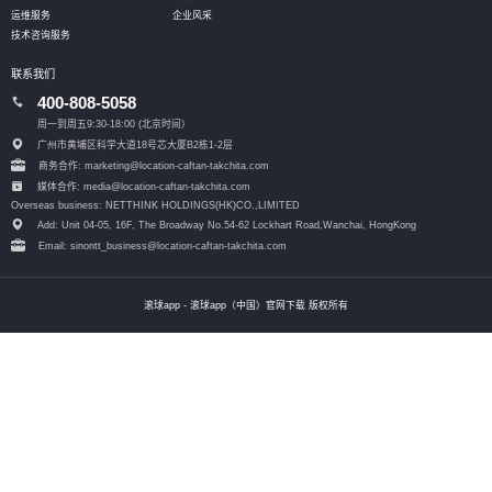
运维服务
企业风采
技术咨询服务
联系我们
400-808-5058
周一到周五9:30-18:00 (北京时间）
广州市黄埔区科学大道18号芯大厦B2栋1-2层
商务合作: marketing@location-caftan-takchita.com
媒体合作: media@location-caftan-takchita.com
Overseas business: NETTHINK HOLDINGS(HK)CO.,LIMITED
Add: Unit 04-05, 16F, The Broadway No.54-62 Lockhart Road,
Wanchai, HongKong
Email: sinontt_business@location-caftan-takchita.com
滚球app - 滚球app（中国）官网下载 版权所有