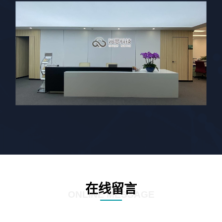
在线留言
ONLINE MESSAGE