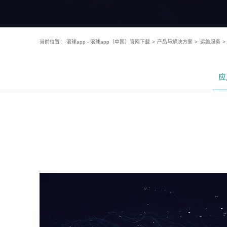
当前位置：
滚球app - 滚球app（中国）官网下载
>
产品与解决方案
>
运维服务
>
应