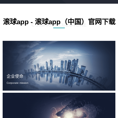
滚球app - 滚球app（中国）官网下载
COMPANY CULUTURE
企业使命
Corporate mission