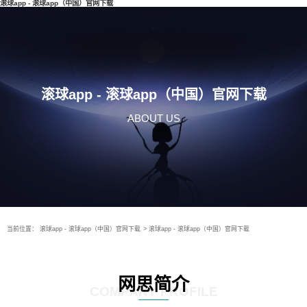
滚球app - 滚球app（中国）官网下载
滚球app - 滚球app（中国）官网下载
ABOUT US
当前位置：
滚球app - 滚球app（中国）官网下载
>
滚球app - 滚球app（中国）官网下载
网思简介
COMPANY PROFILE