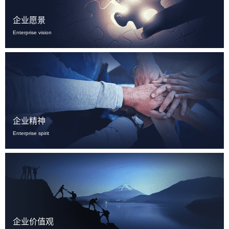
企业愿景
Enterprise vision
企业精神
Enterprise spirit
企业价值观