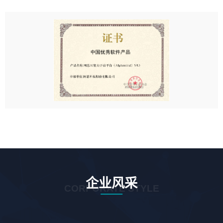
企业风采
CORPORATE STYLE