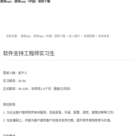
滚球app - 滚球app（中国）官网下载
当前位置：
滚球app - 滚球app（中国）官网下载
>
加入我们
>
校园招聘
>
技术体系
软件支持工程师实习生
需求人数：若干人
实习薪资：3k-5k
正式薪资：5k-10K，年终奖1-3个月（看能力浮动）
岗位职责:
1. 为企业客户提供软件技术服务。包括安装、升级、配置、调优、故障诊断等工作；
2. 在此基础上，并能为客户提供客户化技术支持方案，提升软件使用效率与价值。